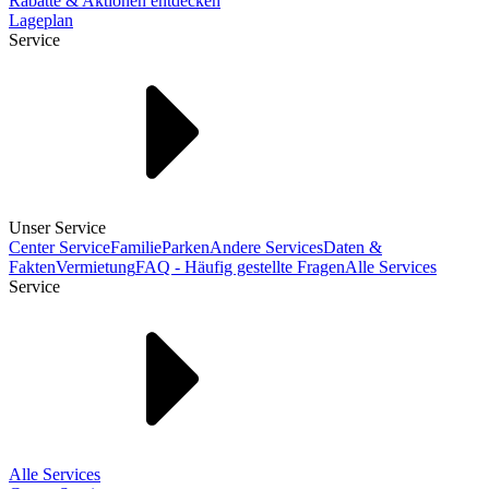
Rabatte & Aktionen entdecken
Lageplan
Service
Unser Service
Center Service
Familie
Parken
Andere Services
Daten &
Fakten
Vermietung
FAQ - Häufig gestellte Fragen
Alle Services
Service
Alle Services