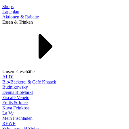
Shops
Lageplan
Aktionen & Rabatte
Essen & Trinken
Unsere Geschäfte
ALDI
Bio-Bäckerei & Café Knaack
Budnikowsky
Denns BioMarkt
Eiscafé Veneto
Fruits & Juice
Kaya Feinkost
La Vy
Mein Fischladen
REWE
Schwarzwald Stube