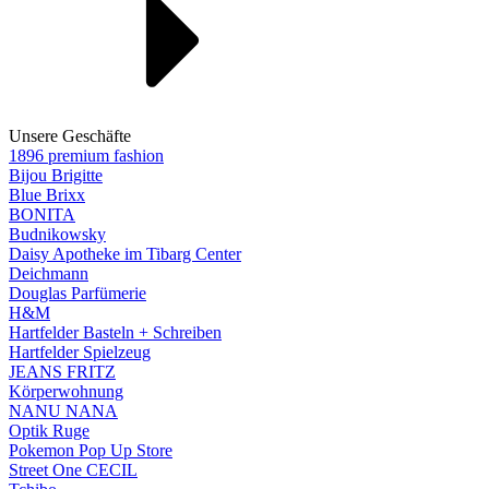
Unsere Geschäfte
1896 premium fashion
Bijou Brigitte
Blue Brixx
BONITA
Budnikowsky
Daisy Apotheke im Tibarg Center
Deichmann
Douglas Parfümerie
H&M
Hartfelder Basteln + Schreiben
Hartfelder Spielzeug
JEANS FRITZ
Körperwohnung
NANU NANA
Optik Ruge
Pokemon Pop Up Store
Street One CECIL