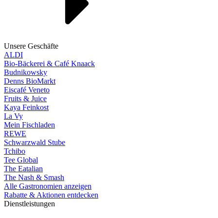
Unsere Geschäfte
ALDI
Bio-Bäckerei & Café Knaack
Budnikowsky
Denns BioMarkt
Eiscafé Veneto
Fruits & Juice
Kaya Feinkost
La Vy
Mein Fischladen
REWE
Schwarzwald Stube
Tchibo
Tee Global
The Eatalian
The Nash & Smash
Alle Gastronomien anzeigen
Rabatte & Aktionen entdecken
Dienstleistungen