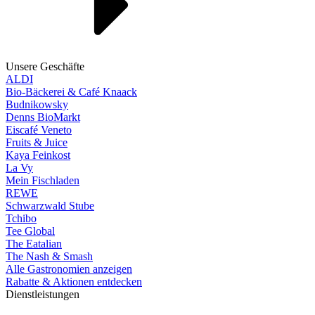
Unsere Geschäfte
ALDI
Bio-Bäckerei & Café Knaack
Budnikowsky
Denns BioMarkt
Eiscafé Veneto
Fruits & Juice
Kaya Feinkost
La Vy
Mein Fischladen
REWE
Schwarzwald Stube
Tchibo
Tee Global
The Eatalian
The Nash & Smash
Alle Gastronomien anzeigen
Rabatte & Aktionen entdecken
Dienstleistungen