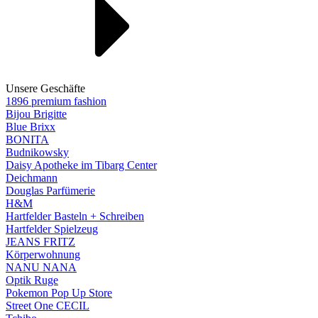
Unsere Geschäfte
1896 premium fashion
Bijou Brigitte
Blue Brixx
BONITA
Budnikowsky
Daisy Apotheke im Tibarg Center
Deichmann
Douglas Parfümerie
H&M
Hartfelder Basteln + Schreiben
Hartfelder Spielzeug
JEANS FRITZ
Körperwohnung
NANU NANA
Optik Ruge
Pokemon Pop Up Store
Street One CECIL